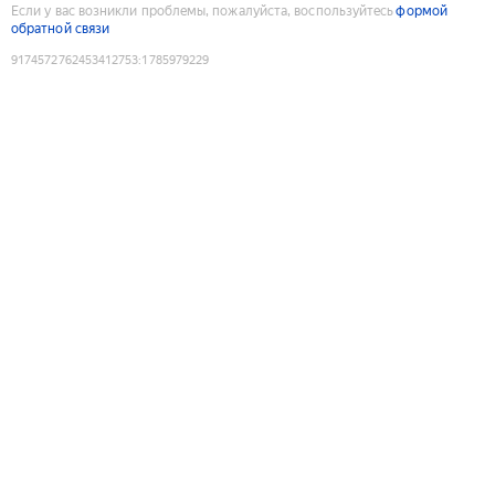
Если у вас возникли проблемы, пожалуйста, воспользуйтесь
формой
обратной связи
9174572762453412753
:
1785979229