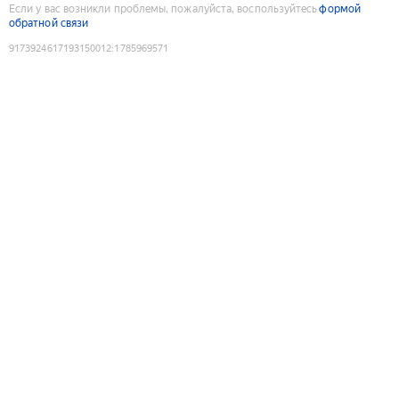
Если у вас возникли проблемы, пожалуйста, воспользуйтесь
формой
обратной связи
9173924617193150012
:
1785969571