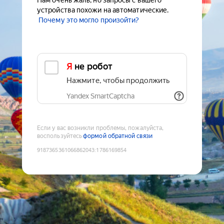
Нам очень жаль, но запросы с вашего
устройства похожи на автоматические.
Почему это могло произойти?
Я не робот
Нажмите, чтобы продолжить
Yandex SmartCaptcha
Если у вас возникли проблемы, пожалуйста,
воспользуйтесь
формой обратной связи
9187365361066862043
:
1786169854