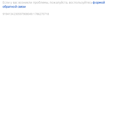
Если у вас возникли проблемы, пожалуйста, воспользуйтесь
формой
обратной связи
9194134230597908049
:
1786270718