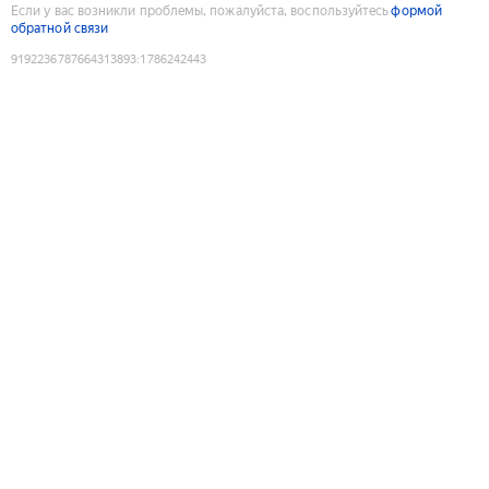
Если у вас возникли проблемы, пожалуйста, воспользуйтесь
формой
обратной связи
9192236787664313893
:
1786242443