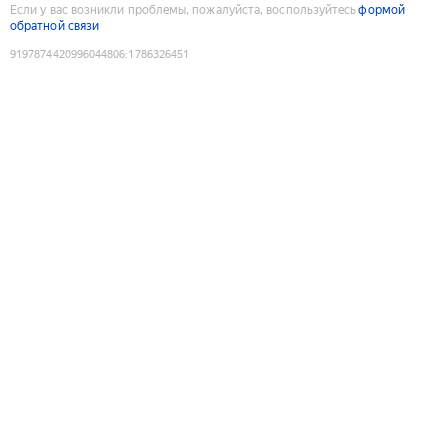
Если у вас возникли проблемы, пожалуйста, воспользуйтесь
формой
обратной связи
9197874420996044806
:
1786326451