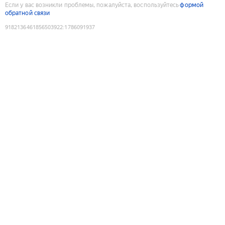
Если у вас возникли проблемы, пожалуйста, воспользуйтесь
формой
обратной связи
9182136461856503922
:
1786091937