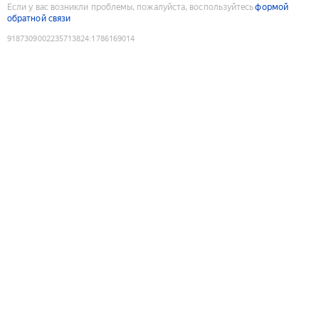
Если у вас возникли проблемы, пожалуйста, воспользуйтесь
формой
обратной связи
9187309002235713824
:
1786169014