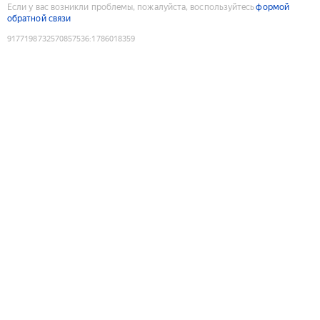
Если у вас возникли проблемы, пожалуйста, воспользуйтесь
формой
обратной связи
9177198732570857536
:
1786018359