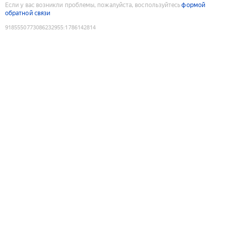
Если у вас возникли проблемы, пожалуйста, воспользуйтесь
формой
обратной связи
9185550773086232955
:
1786142814