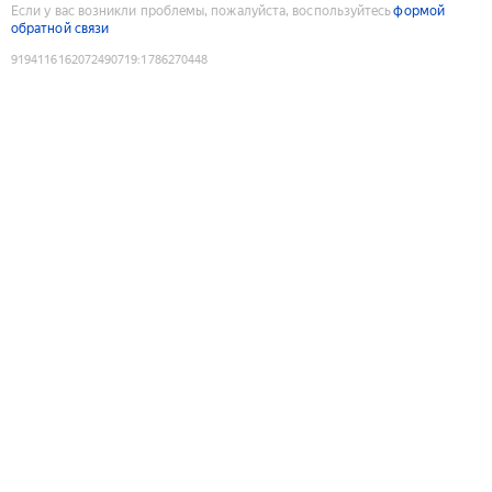
Если у вас возникли проблемы, пожалуйста, воспользуйтесь
формой
обратной связи
9194116162072490719
:
1786270448