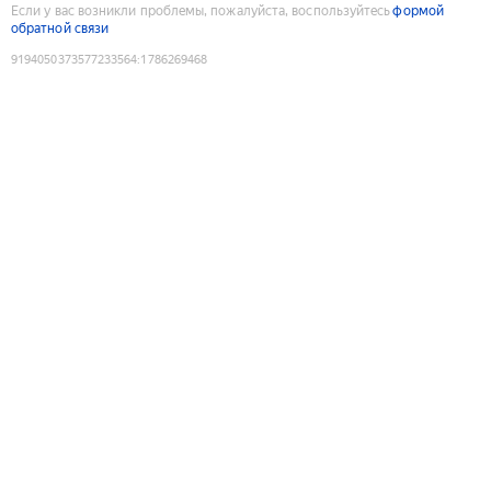
Если у вас возникли проблемы, пожалуйста, воспользуйтесь
формой
обратной связи
9194050373577233564
:
1786269468