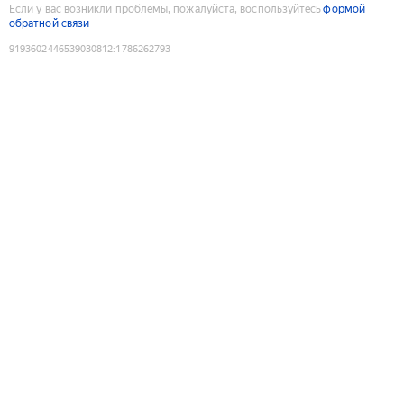
Если у вас возникли проблемы, пожалуйста, воспользуйтесь
формой
обратной связи
9193602446539030812
:
1786262793