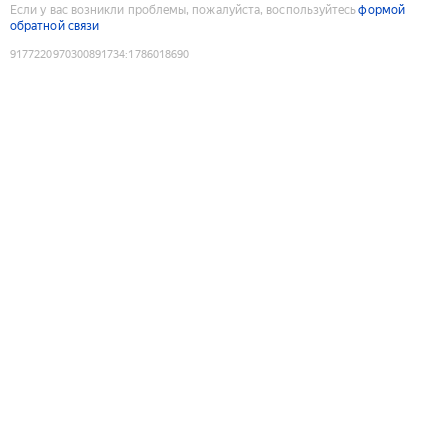
Если у вас возникли проблемы, пожалуйста, воспользуйтесь
формой
обратной связи
9177220970300891734
:
1786018690