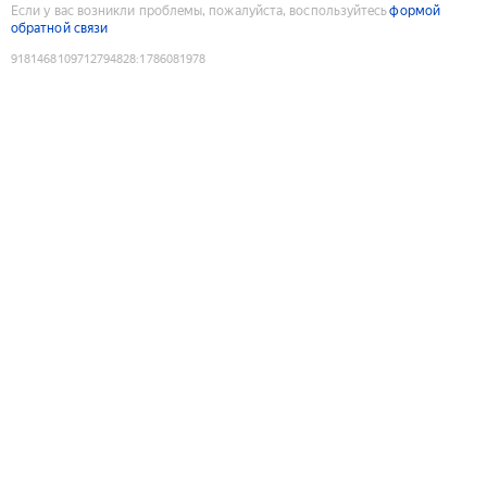
Если у вас возникли проблемы, пожалуйста, воспользуйтесь
формой
обратной связи
9181468109712794828
:
1786081978