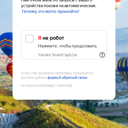
Нам очень жаль, но запросы с вашего
устройства похожи на автоматические.
Почему это могло произойти?
Я не робот
Нажмите, чтобы продолжить
Yandex SmartCaptcha
Если у вас возникли проблемы, пожалуйста,
воспользуйтесь
формой обратной связи
9174382816786559886
:
1785976399