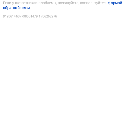
Если у вас возникли проблемы, пожалуйста, воспользуйтесь
формой
обратной связи
9193614687798581479
:
1786262976