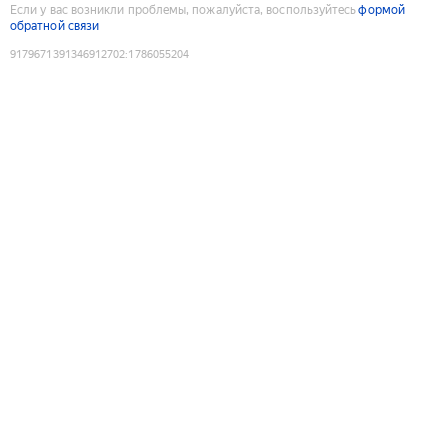
Если у вас возникли проблемы, пожалуйста, воспользуйтесь
формой
обратной связи
9179671391346912702
:
1786055204