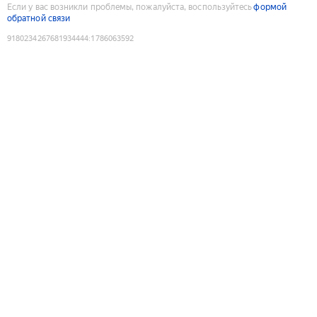
Если у вас возникли проблемы, пожалуйста, воспользуйтесь
формой
обратной связи
9180234267681934444
:
1786063592