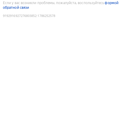
Если у вас возникли проблемы, пожалуйста, воспользуйтесь
формой
обратной связи
9192916927276803852
:
1786252578