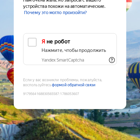
Нам очень жаль, но запросы с вашего
устройства похожи на автоматические.
Почему это могло произойти?
Я не робот
Нажмите, чтобы продолжить
Yandex SmartCaptcha
Если у вас возникли проблемы, пожалуйста,
воспользуйтесь
формой обратной связи
9179564168830565587
:
1786053607