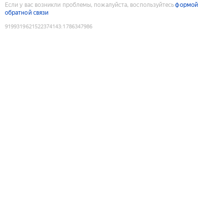
Если у вас возникли проблемы, пожалуйста, воспользуйтесь
формой
обратной связи
9199319621522374143
:
1786347986