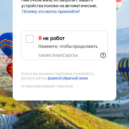
Нам очень жаль, но запросы с вашего
устройства похожи на автоматические.
Почему это могло произойти?
Я не робот
Нажмите, чтобы продолжить
Yandex SmartCaptcha
Если у вас возникли проблемы, пожалуйста,
воспользуйтесь
формой обратной связи
9173963390615069280
:
1785970149