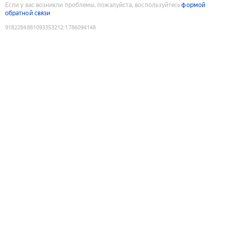
Если у вас возникли проблемы, пожалуйста, воспользуйтесь
формой
обратной связи
9182284881093353212
:
1786094148