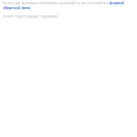
Если у вас возникли проблемы, пожалуйста, воспользуйтесь
формой
обратной связи
9194011264812999348
:
1786268885