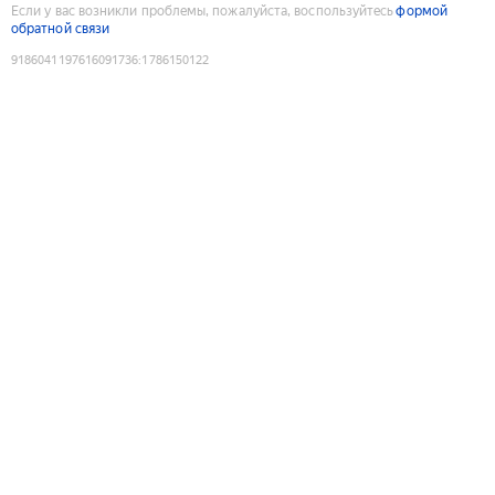
Если у вас возникли проблемы, пожалуйста, воспользуйтесь
формой
обратной связи
9186041197616091736
:
1786150122