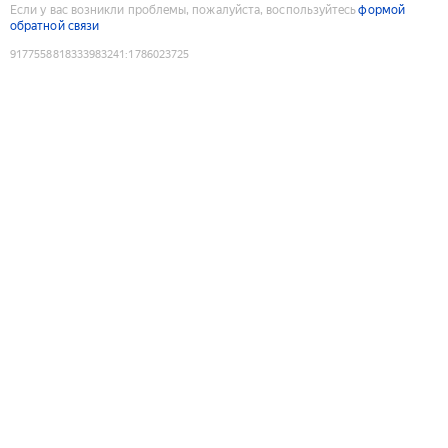
Если у вас возникли проблемы, пожалуйста, воспользуйтесь
формой
обратной связи
9177558818333983241
:
1786023725