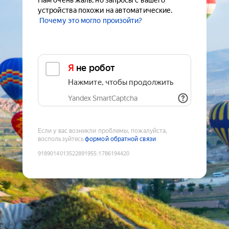
Нам очень жаль, но запросы с вашего
устройства похожи на автоматические.
Почему это могло произойти?
Я не робот
Нажмите, чтобы продолжить
Yandex SmartCaptcha
Если у вас возникли проблемы, пожалуйста,
воспользуйтесь
формой обратной связи
9189014013522891955
:
1786194420