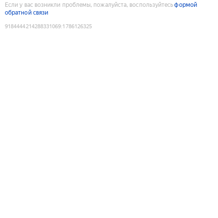
Если у вас возникли проблемы, пожалуйста, воспользуйтесь
формой
обратной связи
9184444214288331069
:
1786126325