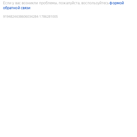
Если у вас возникли проблемы, пожалуйста, воспользуйтесь
формой
обратной связи
9194824638606034284
:
1786281005