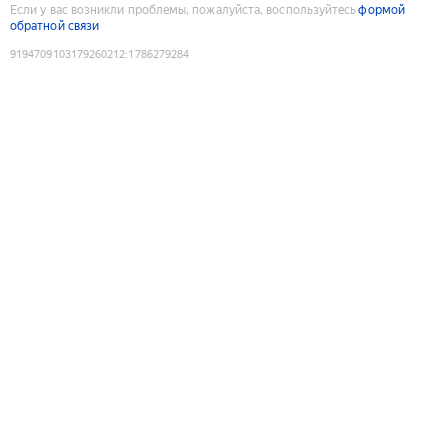
Если у вас возникли проблемы, пожалуйста, воспользуйтесь
формой
обратной связи
9194709103179260212
:
1786279284