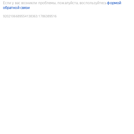
Если у вас возникли проблемы, пожалуйста, воспользуйтесь
формой
обратной связи
9202106689554138363
:
1786389516