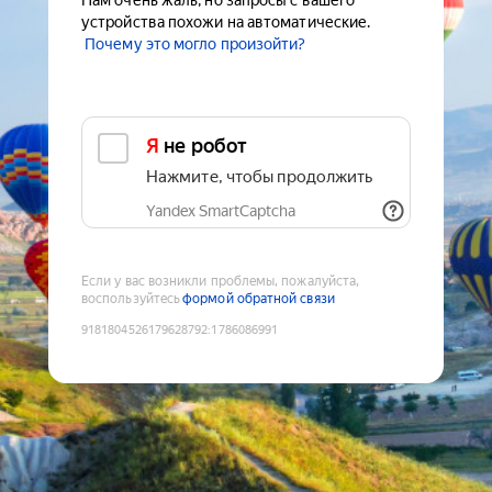
Нам очень жаль, но запросы с вашего
устройства похожи на автоматические.
Почему это могло произойти?
Я не робот
Нажмите, чтобы продолжить
Yandex SmartCaptcha
Если у вас возникли проблемы, пожалуйста,
воспользуйтесь
формой обратной связи
9181804526179628792
:
1786086991