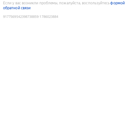
Если у вас возникли проблемы, пожалуйста, воспользуйтесь
формой
обратной связи
9177569542398738859
:
1786023884