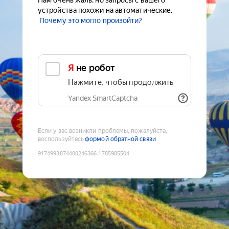
Нам очень жаль, но запросы с вашего
устройства похожи на автоматические.
Почему это могло произойти?
Я не робот
Нажмите, чтобы продолжить
Yandex SmartCaptcha
Если у вас возникли проблемы, пожалуйста,
воспользуйтесь
формой обратной связи
9174993874400246366
:
1785985504