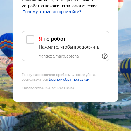
Нам очень жаль, но запросы с вашего
устройства похожи на автоматические.
Почему это могло произойти?
Я не робот
Нажмите, чтобы продолжить
Yandex SmartCaptcha
Если у вас возникли проблемы, пожалуйста,
воспользуйтесь
формой обратной связи
9183352203687908187
:
1786110053