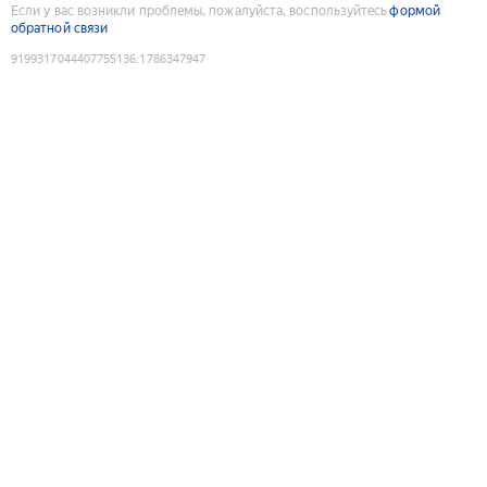
Если у вас возникли проблемы, пожалуйста, воспользуйтесь
формой
обратной связи
9199317044407755136
:
1786347947