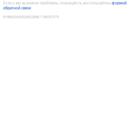
Если у вас возникли проблемы, пожалуйста, воспользуйтесь
формой
обратной связи
9198620645926922896
:
1786337570