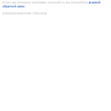
Если у вас возникли проблемы, пожалуйста, воспользуйтесь
формой
обратной связи
9190329831649070396
:
1786214028