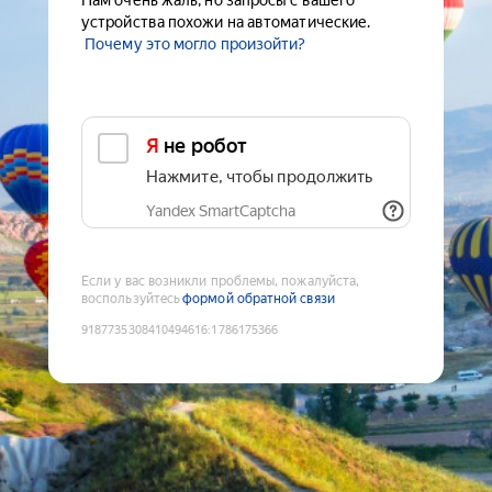
Нам очень жаль, но запросы с вашего
устройства похожи на автоматические.
Почему это могло произойти?
Я не робот
Нажмите, чтобы продолжить
Yandex SmartCaptcha
Если у вас возникли проблемы, пожалуйста,
воспользуйтесь
формой обратной связи
9187735308410494616
:
1786175366