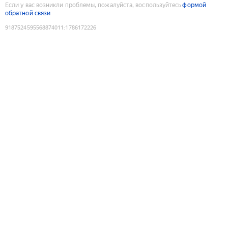
Если у вас возникли проблемы, пожалуйста, воспользуйтесь
формой
обратной связи
9187524595568874011
:
1786172226