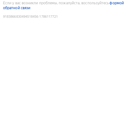
Если у вас возникли проблемы, пожалуйста, воспользуйтесь
формой
обратной связи
9183866830494518456
:
1786117721