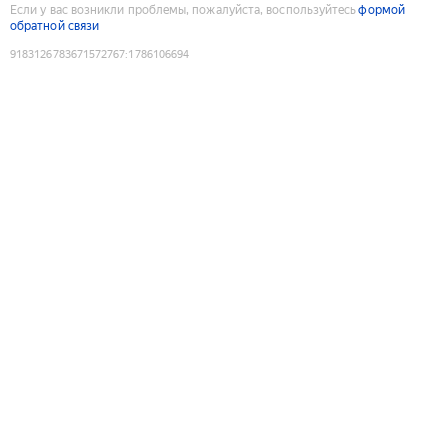
Если у вас возникли проблемы, пожалуйста, воспользуйтесь
формой
обратной связи
9183126783671572767
:
1786106694