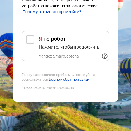
Нам очень жаль, но запросы с вашего
устройства похожи на автоматические.
Почему это могло произойти?
Я не робот
Нажмите, чтобы продолжить
Yandex SmartCaptcha
Если у вас возникли проблемы, пожалуйста,
воспользуйтесь
формой обратной связи
9178531252616179091
:
1786038215