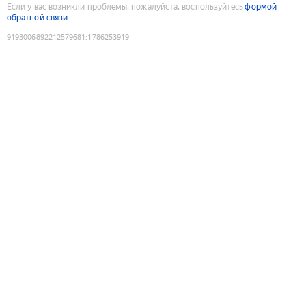
Если у вас возникли проблемы, пожалуйста, воспользуйтесь
формой
обратной связи
9193006892212579681
:
1786253919