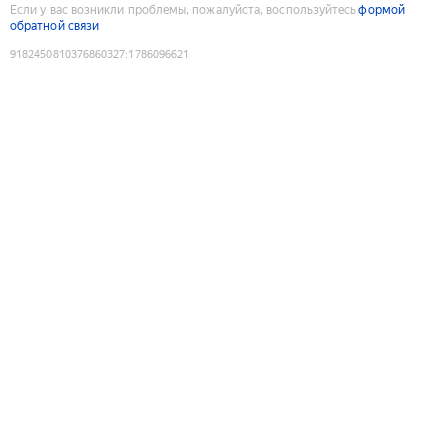
Если у вас возникли проблемы, пожалуйста, воспользуйтесь
формой
обратной связи
9182450810376860327
:
1786096621