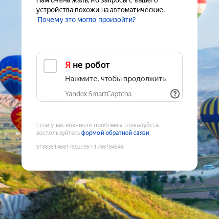
Нам очень жаль, но запросы с вашего
устройства похожи на автоматические.
Почему это могло произойти?
Я не робот
Нажмите, чтобы продолжить
Yandex SmartCaptcha
Если у вас возникли проблемы, пожалуйста,
воспользуйтесь
формой обратной связи
9188351468175027951
:
1786184548