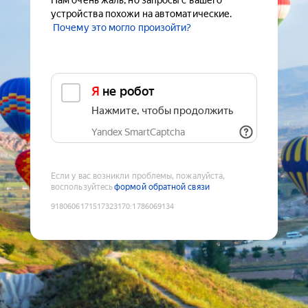
Нам очень жаль, но запросы с вашего
устройства похожи на автоматические.
Почему это могло произойти?
Я не робот
Нажмите, чтобы продолжить
Yandex SmartCaptcha
Если у вас возникли проблемы, пожалуйста,
воспользуйтесь
формой обратной связи
9180606171517323170
:
1786069134