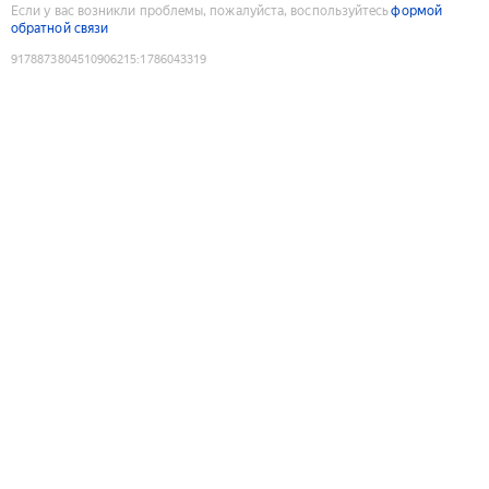
Если у вас возникли проблемы, пожалуйста, воспользуйтесь
формой
обратной связи
9178873804510906215
:
1786043319