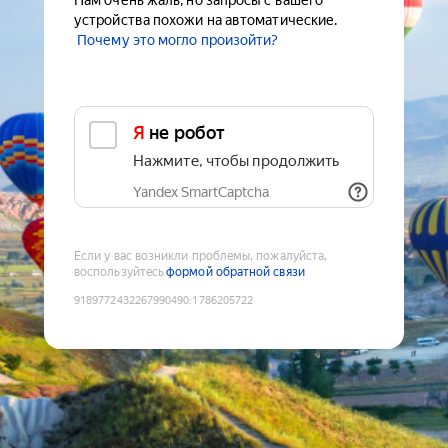
Нам очень жаль, но запросы с вашего
устройства похожи на автоматические.
Почему это могло произойти?
Я не робот
Нажмите, чтобы продолжить
Yandex SmartCaptcha
Если у вас возникли проблемы, пожалуйста,
воспользуйтесь
формой обратной связи
9189772432267990490
:
1786205722